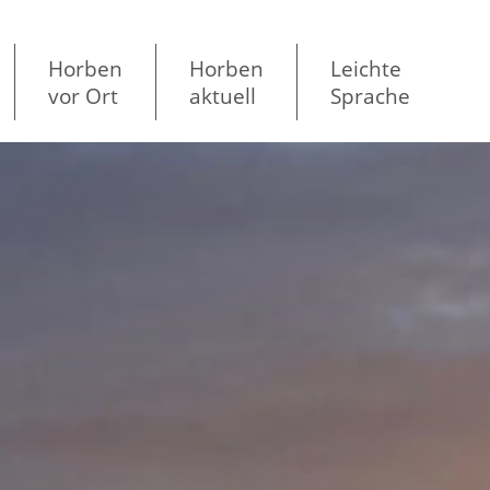
Horben
Horben
Leichte
vor Ort
aktuell
Sprache