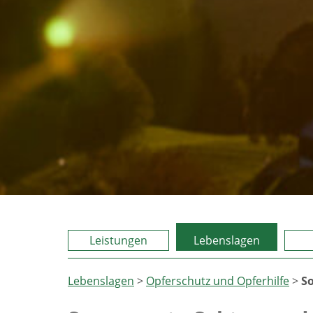
Leistungen
Lebenslagen
Lebenslagen
>
Opferschutz und Opferhilfe
>
S