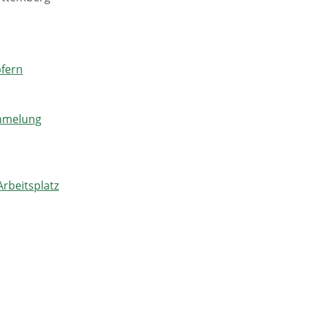
pfern
ümmelung
Arbeitsplatz
richt
und Jugendlichen