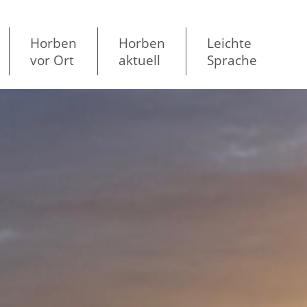
Horben
Horben
Leichte
vor Ort
aktuell
Sprache