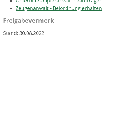
Opferhilfe - Opferanwalt beauftragen
Zeugenanwalt - Beiordnung erhalten
Freigabevermerk
Stand: 30.08.2022
Verantwortlich: Justizministerium Baden-Württemberg
Leistungen
Beratungshilfe in außergerichtlichen Verfahren
beantragen
Entschädigung für Opfer von Gewalttaten
beantragen
Landesstiftung Opferschutz - Zuwendungen
beantragen
Opferhilfe - Opferanwalt beauftragen
Prozesskostenhilfe oder Verfahrenskostenhilfe
beantragen
Schadensausgleich im Strafverfahren beantragen