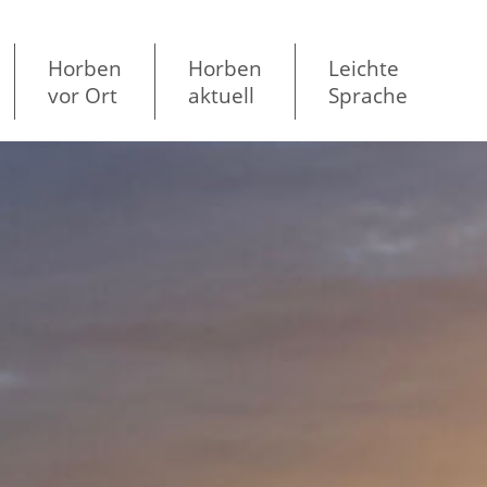
Horben
Horben
Leichte
vor Ort
aktuell
Sprache