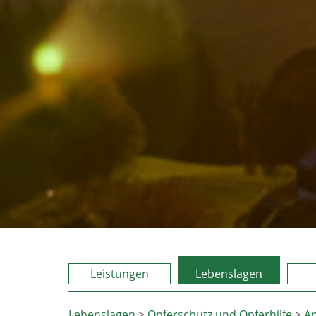
Leistungen
Lebenslagen
Lebenslagen
>
Opferschutz und Opferhilfe
>
An