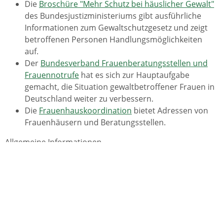
Die
Broschüre "Mehr Schutz bei häuslicher Gewalt"
des Bundesjustizministeriums gibt ausführliche
Informationen zum Gewaltschutzgesetz und zeigt
betroffenen Personen Handlungsmöglichkeiten
auf.
Der
Bundesverband Frauenberatungsstellen und
Frauennotrufe
hat es sich zur Hauptaufgabe
gemacht, die Situation gewaltbetroffener Frauen in
Deutschland weiter zu verbessern.
Die
Frauenhauskoordination
bietet Adressen von
Frauenhäusern und Beratungsstellen.
Allgemeine Informationen
Die Gemeinsame Zentralstelle Kommunale
Kriminalprävention (Gez KKP), angesiedelt beim
Innenministerium Baden-Württemberg
, bietet
unter anderem Informationen zur
kommunalen
Kriminalprävention
.