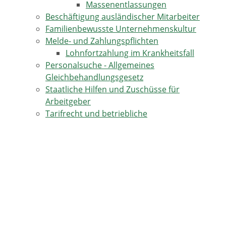
Massenentlassungen
Beschäftigung ausländischer Mitarbeiter
Familienbewusste Unternehmenskultur
Melde- und Zahlungspflichten
Lohnfortzahlung im Krankheitsfall
Personalsuche - Allgemeines
Gleichbehandlungsgesetz
Staatliche Hilfen und Zuschüsse für
Arbeitgeber
Tarifrecht und betriebliche
Arbeitnehmervertretungen
TERMINE IN HORBEN
17.08.2026
Kulinarische Genusstour -Horben-Dorf-Katzental