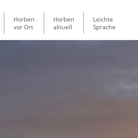
Horben
Horben
Leichte
vor Ort
aktuell
Sprache