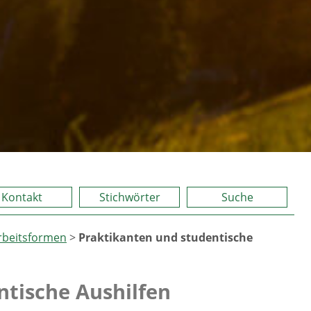
Kontakt
Stichwörter
Suche
Arbeitsformen
>
Praktikanten und studentische
ntische Aushilfen