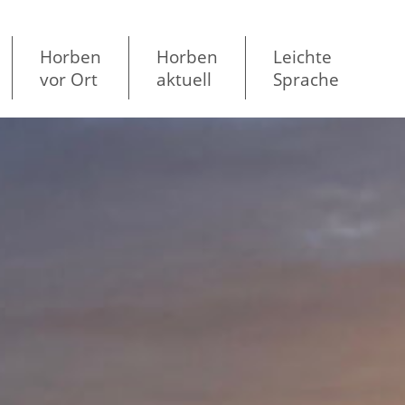
Horben
Horben
Leichte
vor Ort
aktuell
Sprache