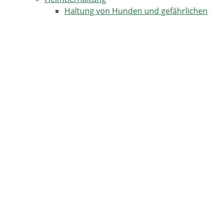
Haltung von Hunden und gefährlichen
Hunden
Haltung von Kaninchen als Heimtiere
Pferdehaltung
Tod von Heimtieren -
Tierkörperbeseitigung
Nutztierhaltung
Futtermittel
Futtermittelüberwachung -
gesetzliche Informationen für
Verbraucher im Portal
"Verbraucherinfo-BW"
Futtermittelwarnungen
Nutztierhaltung - einzelne Bereiche
Tierarzneimittel
Weiterführende Links