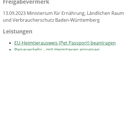
Freigabevermerk
13.09.2023 Ministerium für Ernährung, Ländlichen Raum
und Verbraucherschutz Baden-Württemberg
Leistungen
EU-Heimtierausweis (Pet Passport) beantragen
Reiseverkehr - mit Heimtieren einreisen
Lebenslagen
Tierhaltung, Tierschutz, Fischerei und Jagd
Allgemeines und Rechtliches zur Tierhaltung
Einfuhr und Reiseverkehr
Heimtiereinreise aus gelisteten
Drittländern
Reisen innerhalb der
Europäischen Union
Haftung - Versicherung - Steuer -
Fundrecht