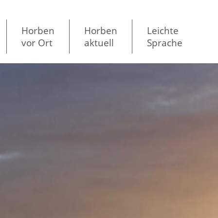
Horben
Horben
Leichte
vor Ort
aktuell
Sprache