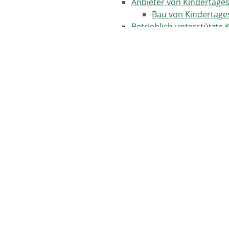
Anbieter von Kindertage
Bau von Kindertage
Betrieblich unterstützte
Kindergarten
Kinderkrippe
Kindertagespflege
Tätigkeit als Kinde
Rechte und Pflichten
Mit 14
Mit 15
Mit 16
Mit 17
Mit 18
Mit 21
Unter 14
Vertretung und Haftung der El
Steuerliche Vergünstigungen für Fa