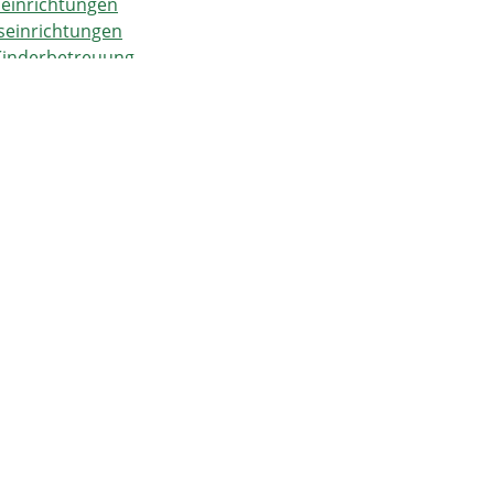
seinrichtungen
seinrichtungen
 Kinderbetreuung
rtagespflegeperson
tern
milien