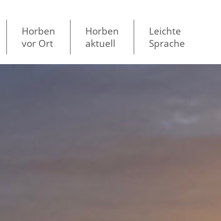
Horben
Horben
Leichte
vor Ort
aktuell
Sprache