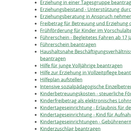
Erziehung in einer Tagesgruppe beantra
Erziehungsbeistand - Unterstützung dur
Erziehungsberatung in Anspruch nehme
Freibetrag für Betreuung und Erziehung
Frühförderung für Kinder im Vorschula
Führerschein - Begleitetes Fahren ab 17 
Führerschein beantragen
Haushaltsnahe Beschäftigungsverhältniss
beantragen
Hilfe für junge Volljährige beantragen
Hilfe zur Erziehung in Vollzeitpflege bean
Hilfeplan aufstellen
Intensive sozialpädagogische Einzelbetr
Kinderbetreuungskosten - steuerliche F
Kinderfreibetrag als elektronisches Lo
Kindertageseinrichtung - Erlaubnis für d
Kindertageseinrichtung - Kind für Aufn
Kindertageseinrichtungen - Gebührene
Kinderzuschlag beantragen