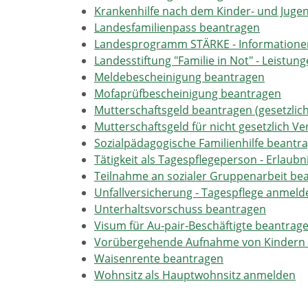
Krankenhilfe nach dem Kinder- und Juge
Landesfamilienpass beantragen
Landesprogramm STÄRKE - Informationen 
Landesstiftung "Familie in Not" - Leistu
Meldebescheinigung beantragen
Mofaprüfbescheinigung beantragen
Mutterschaftsgeld beantragen (gesetzlich
Mutterschaftsgeld für nicht gesetzlich 
Sozialpädagogische Familienhilfe beantr
Tätigkeit als Tagespflegeperson - Erlaub
Teilnahme an sozialer Gruppenarbeit be
Unfallversicherung - Tagespflege anmeld
Unterhaltsvorschuss beantragen
Visum für Au-pair-Beschäftigte beantrag
Vorübergehende Aufnahme von Kindern u
Waisenrente beantragen
Wohnsitz als Hauptwohnsitz anmelden
Zuschuss bei Mehrlingsgeburten beantr