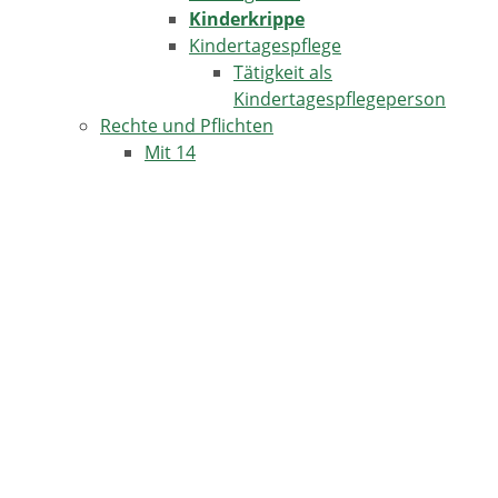
Kinderkrippe
Kindertagespflege
Tätigkeit als
Kindertagespflegeperson
Rechte und Pflichten
Mit 14
Mit 15
Mit 16
Mit 17
Mit 18
Mit 21
Unter 14
Vertretung und Haftung der Eltern
Steuerliche Vergünstigungen für Familien
TERMINE IN HORBEN