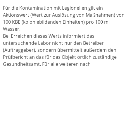
Für die Kontamination mit Legionellen gilt ein
Aktionswert (Wert zur Auslösung von Maßnahmen) von
100 KBE (koloniebildenden Einheiten) pro 100 ml
Wasser.
Bei Erreichen dieses Werts informiert das
untersuchende Labor nicht nur den Betreiber
(Auftraggeber), sondern übermittelt außerdem den
Prüfbericht an das für das Objekt örtlich zuständige
Gesundheitsamt. Für alle weiteren nach
Trinkwasserverordnung erforderlichen Maßnahmen
trägt der Betreiber der Anlage (also Eigentümer,
Hausverwaltung und so weiter) die Verantwortung:
Der Betreiber muss unverzüglich Untersuchungen
zur Aufklärung der Ursachen, einschließlich einer
Ortsbesichtigung sowie einer Prüfung der
Einhaltung der allgemein anerkannten Regeln der
Technik, durchführen oder durchführen lassen.