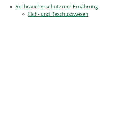
Verbraucherschutz und Ernährung
Eich- und Beschusswesen
Ernährung und Lebensmittelsicherheit
Ernährung
Kennzeichnung von Lebensmitteln
Gentechnisch veränderte
Lebensmittel
Gütesiegel und Qualitätszeichen
des Landes und der Europäischen
Union
Speisen und Getränke in der
Gastronomie
Was steht auf dem Etikett?
Zusatzstoffe in Lebensmitteln
Kontrolle der Lebensmittelsicherheit
Lebensmittelkontrolle
Lebensmittelüberwachung -
gesetzliche Informationen für