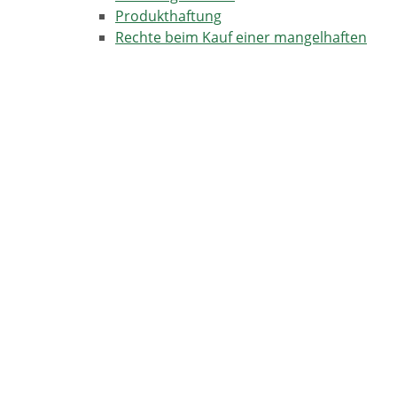
Produkthaftung
Rechte beim Kauf einer mangelhaften
Sache
Marktüberwachung
Harmonisierte Bauprodukte
Ökodesign und
Energieverbrauchskennzeichnung
(Energielabel) - produktbezogener
Umweltschutz
Preisauszeichnungspflicht
Produktsicherheit im Rahmen der
Marktüberwachung
Sicherheit von Chemikalien in der
stofflichen Marktüberwachung
Produktsicherheit
Bedarfsgegenstände
Kosmetika
Tabakerzeugnisse