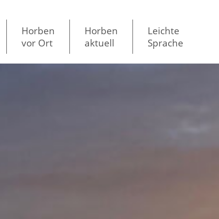
Horben
Horben
Leichte
vor Ort
aktuell
Sprache