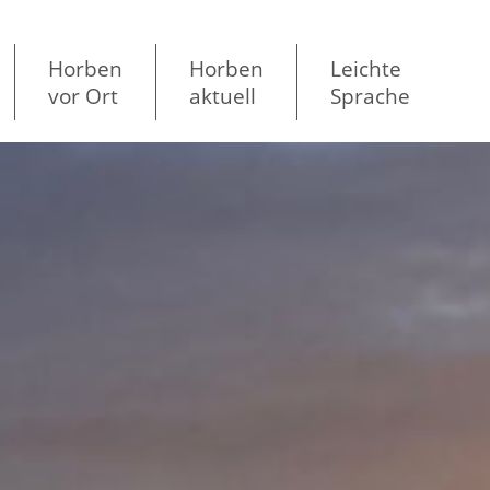
Horben
Horben
Leichte
vor Ort
aktuell
Sprache