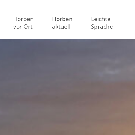
Horben
Horben
Leichte
vor Ort
aktuell
Sprache