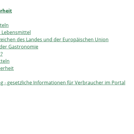
rheit
teln
 Lebensmittel
szeichen des Landes und der Europäischen Union
 der Gastronomie
t?
tteln
erheit
- gesetzliche Informationen für Verbraucher im Portal
werdeverfahren