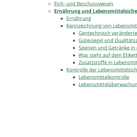
Eich- und Beschusswesen
Ernährung und Lebensmittelsiche
Ernährung
Kennzeichnung von Lebensmit
Gentechnisch veränderte
Gütesiegel und Qualität
Speisen und Getränke in
Was steht auf dem Etiket
Zusatzstoffe in Lebensmi
Kontrolle der Lebensmittelsich
Lebensmittelkontrolle
Lebensmittelüberwachung 
"Verbraucherinfo-BW"
Lebensmittelwarnungen
Lebensmittelhygiene
Finanzdienstleistungen und Besch
Gewinnspiele
Kundenrechte im Handel
Fernabsatzverträge