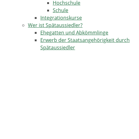
Hochschule
Schule
Integrationskurse
Wer ist Spätaussiedler?
Ehegatten und Abkömmlinge
Erwerb der Staatsangehörigkeit durch
Spätaussiedler
TERMINE IN HORBEN
17.08.2026
Kulinarische Genusstour -Horben-Dorf-Katzental
18.09.2026
Einschulungsfeier Grundschule Horben
26.09.2026 - 27.09.2026