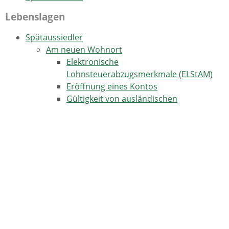
Lebenslagen
Spätaussiedler
Am neuen Wohnort
Elektronische
Lohnsteuerabzugsmerkmale (ELStAM)
Eröffnung eines Kontos
Gültigkeit von ausländischen
Führerscheinen
Meldepflicht
Namenserklärung von Spätaussiedlern
Personalausweis und Reisepass
Prüfungs- und Befähigungsnachweise
Aufnahme und Einreise
Integration in Baden-Württemberg
Beratungsangebote
Bildungssystem in Baden-Württemberg
Berufsausbildung und -